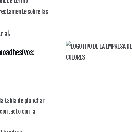
plique termo
irectamente sobre las
rial.
moadhesivos:
la tabla de planchar
 contacto con la