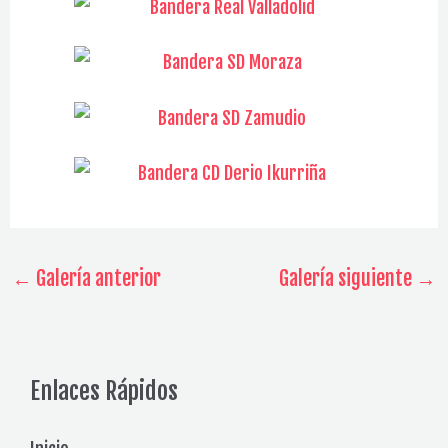
Navegación
←
Galería anterior
Galería siguiente
→
de
entradas
Enlaces Rápidos