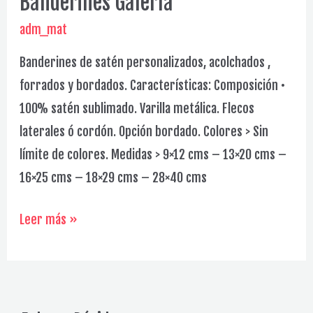
Banderines Galería
adm_mat
Banderines de satén personalizados, acolchados ,
forrados y bordados. Características: Composición •
100% satén sublimado. Varilla metálica. Flecos
laterales ó cordón. Opción bordado. Colores > Sin
límite de colores. Medidas > 9×12 cms – 13×20 cms –
16×25 cms – 18×29 cms – 28×40 cms
Banderines
Leer más »
Galería