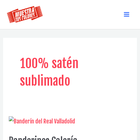
Ir
al
MAI
contenido
MEN
100% satén
sublimado