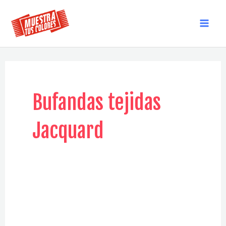
Ir
al
MAI
contenido
MEN
Bufandas tejidas
Jacquard