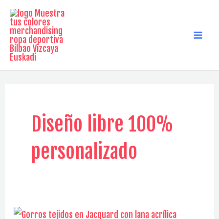
Ir
al
contenido
MAI
MEN
Diseño libre 100%
personalizado