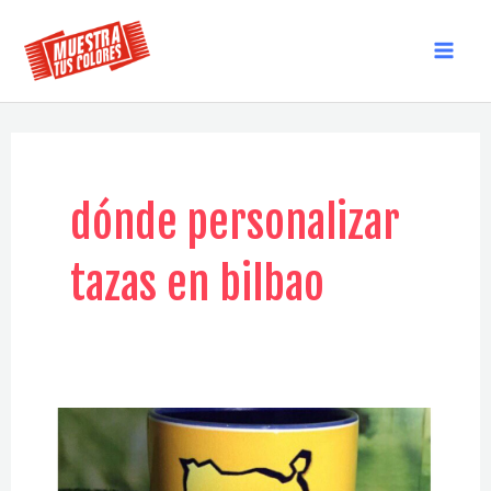
Ir
al
MAI
contenido
MEN
dónde personalizar
tazas en bilbao