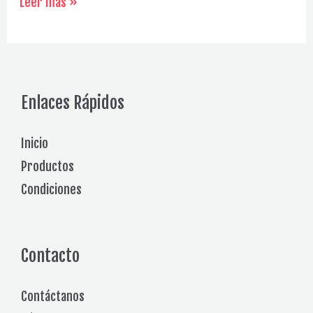
Escudos
Leer más »
Termoadhesivos
Galería
Enlaces Rápidos
Inicio
Productos
Condiciones
Contacto
Contáctanos