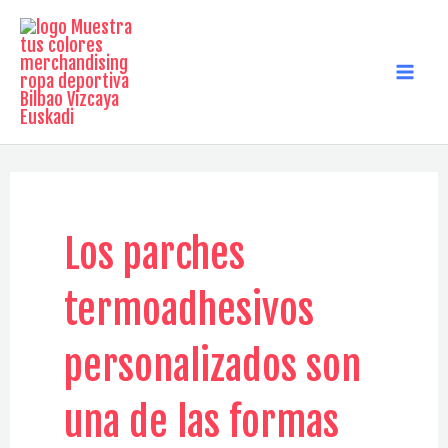
Ir
al
contenido
MAI
MEN
Los parches
termoadhesivos
personalizados son
una de las formas