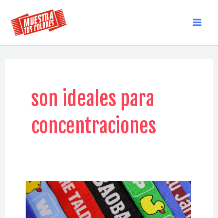
Ir
al
MAI
contenido
MEN
son ideales para
concentraciones