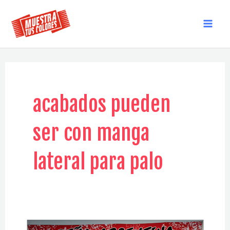
Ir
al
MAI
contenido
MEN
acabados pueden
ser con manga
lateral para palo