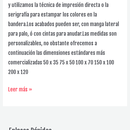
y utilizamos la técnica de impresión directa o la
serigrafía para estampar los colores en la
bandera.Los acabados pueden ser, con manga lateral
para palo, ó con cintas para anudar.Las medidas son
personalizables, no obstante ofrecemos a
continuación las dimensiones estándares más
comercializadas 50 x 35 75 x 50 100 x 70 150 x 100
200 x 120
Banderas
Leer más »
Galería